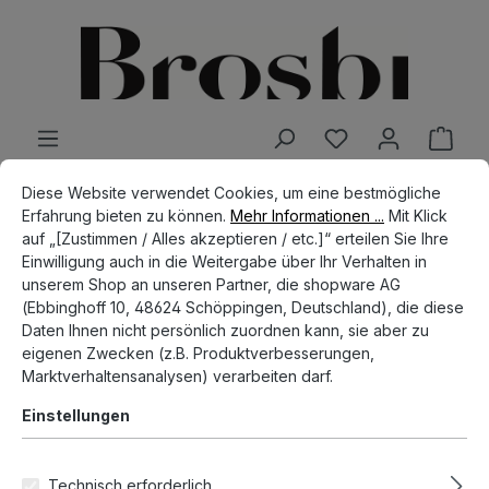
alt springen
Cookie-Voreinstellungen
Diese Website verwendet Cookies, um eine bestmögliche Erfahrun
Diese Website verwendet Cookies, um eine bestmögliche
SHOP
ACCESSORIES
BRACELETS
Erfahrung bieten zu können.
Mehr Informationen ...
Mit Klick
auf „[Zustimmen / Alles akzeptieren / etc.]“ erteilen Sie Ihre
The Yellow/Red/Purple
Einwilligung auch in die Weitergabe über Ihr Verhalten in
unserem Shop an unseren Partner, die shopware AG
Bracelet
(Ebbinghoff 10, 48624 Schöppingen, Deutschland), die diese
Daten Ihnen nicht persönlich zuordnen kann, sie aber zu
eigenen Zwecken (z.B. Produktverbesserungen,
Marktverhaltensanalysen) verarbeiten darf.
Bildergalerie überspringen
Einstellungen
Technisch erforderlich