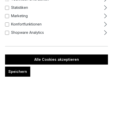
Statistiken
Marketing
Komfortfunktionen
Shopware Analytics
12,95 €*
Preise inkl. MwSt. zzgl. Versandkosten
auswählen
Options
Alle Cookies akzeptieren
Single Bracelet
Speichern
Friendship Pack (Pack of 2 Bracelets)
Produkt Anzahl: Gib den gewünschten We
In den Warenkorb
Zum Merkzettel hinzufügen
Artikelnummer:
1195207.2