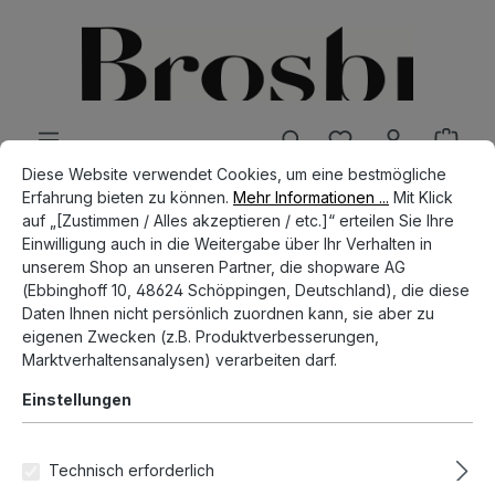
alt springen
Cookie-Voreinstellungen
Diese Website verwendet Cookies, um eine bestmögliche Erfahrun
Diese Website verwendet Cookies, um eine bestmögliche
Erfahrung bieten zu können.
Mehr Informationen ...
Mit Klick
SHOP
ACCESSORIES
PINS
auf „[Zustimmen / Alles akzeptieren / etc.]“ erteilen Sie Ihre
Einwilligung auch in die Weitergabe über Ihr Verhalten in
The Welcome Pin
unserem Shop an unseren Partner, die shopware AG
(Ebbinghoff 10, 48624 Schöppingen, Deutschland), die diese
Daten Ihnen nicht persönlich zuordnen kann, sie aber zu
eigenen Zwecken (z.B. Produktverbesserungen,
Bildergalerie überspringen
Marktverhaltensanalysen) verarbeiten darf.
Einstellungen
Technisch erforderlich