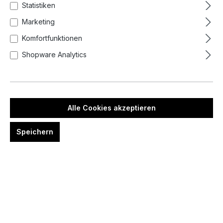
Statistiken
Marketing
Komfortfunktionen
Shopware Analytics
6,95 €*
Preise inkl. MwSt. zzgl. Versandkosten
Produkt Anzahl: Gib den gewünschten We
In den Warenkorb
Alle Cookies akzeptieren
Zum Merkzettel hinzufügen
Speichern
Artikelnummer:
1192201-9902
Beschreibung
"Your welcome - I guarantee love" brass pin in
black and gold