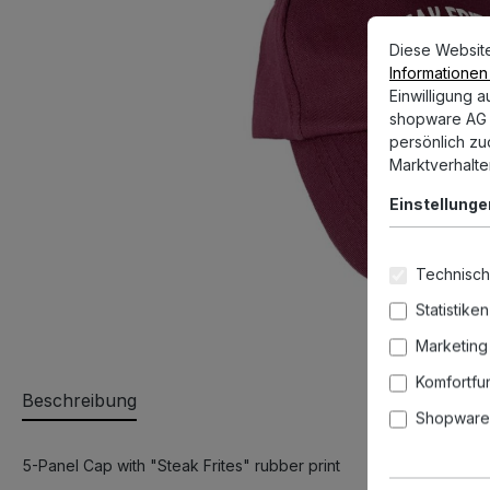
Cookie-Vorein
Diese Website v
Diese Websit
Informationen .
Einwilligung 
shopware AG (
persönlich z
Marktverhalte
Einstellunge
Technisch
Statistiken
Marketing
Komfortfu
Beschreibung
Shopware 
5-Panel Cap with "Steak Frites" rubber print