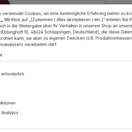
stellungen
erwendet Cookies, um eine bestmögliche Erfahrung bieten zu könn
Zum Merkze
e verwendet Cookies, um eine bestmögliche Erfahrung bieten zu k
Artikelnumm
..
Mit Klick auf „[Zustimmen / Alles akzeptieren / etc.]“ erteilen Sie I
auch in die Weitergabe über Ihr Verhalten in unserem Shop an unsere
Ebbinghoff 10, 48624 Schöppingen, Deutschland), die diese Daten 
uordnen kann, sie aber zu eigenen Zwecken (z.B. Produktverbesser
nsanalysen) verarbeiten darf.
n
 erforderlich
nktionen
Analytics