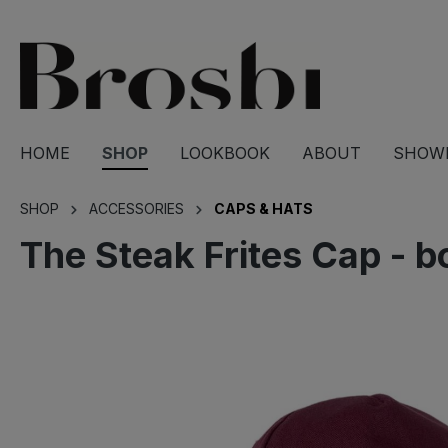
springen
Zur Hauptnavigation springen
HOME
SHOP
LOOKBOOK
ABOUT
SHOW
SHOP
ACCESSORIES
CAPS & HATS
The Steak Frites Cap - 
Bildergalerie überspringen