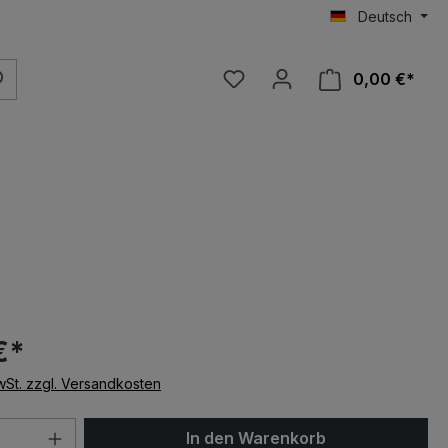
Deutsch
0,00 €*
€*
MwSt. zzgl. Versandkosten
 Anzahl: Gib den gewünschten Wert ein 
In den Warenkorb