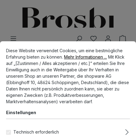
alt springen
Cookie-Voreinstellungen
Diese Website verwendet Cookies, um eine bestmögliche Erfahrun
Diese Website verwendet Cookies, um eine bestmögliche
SHOP
WOMENSWEAR
SHIRTS
Erfahrung bieten zu können.
Mehr Informationen ...
Mit Klick
auf „[Zustimmen / Alles akzeptieren / etc.]“ erteilen Sie Ihre
THE ICON SHIRT - HEART
Einwilligung auch in die Weitergabe über Ihr Verhalten in
unserem Shop an unseren Partner, die shopware AG
(Ebbinghoff 10, 48624 Schöppingen, Deutschland), die diese
Daten Ihnen nicht persönlich zuordnen kann, sie aber zu
eigenen Zwecken (z.B. Produktverbesserungen,
Bildergalerie überspringen
Marktverhaltensanalysen) verarbeiten darf.
Einstellungen
Technisch erforderlich