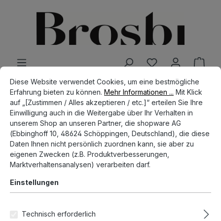
alt springen
Cookie-Voreinstellungen
Diese Website verwendet Cookies, um eine bestmögliche Erfahrun
Diese Website verwendet Cookies, um eine bestmögliche
SHOP
ACCESSORIES
CAPS & HATS
Erfahrung bieten zu können.
Mehr Informationen ...
Mit Klick
auf „[Zustimmen / Alles akzeptieren / etc.]“ erteilen Sie Ihre
The Bite Me Cap - beige
Einwilligung auch in die Weitergabe über Ihr Verhalten in
unserem Shop an unseren Partner, die shopware AG
(Ebbinghoff 10, 48624 Schöppingen, Deutschland), die diese
Daten Ihnen nicht persönlich zuordnen kann, sie aber zu
eigenen Zwecken (z.B. Produktverbesserungen,
Bildergalerie überspringen
Marktverhaltensanalysen) verarbeiten darf.
Einstellungen
Technisch erforderlich