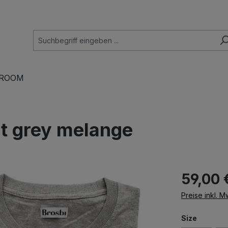
ROOM
ght grey melange
59,00 
Preise inkl. 
auswäh
Size