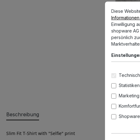
Cookie-Vorein
Diese Website v
Diese Websit
Informationen .
Einwilligung 
shopware AG (
persönlich z
Marktverhalte
Einstellunge
Technisch
Statistiken
Marketing
Komfortfu
Beschreibung
Shopware 
Slim Fit T-Shirt with "Selfie" print