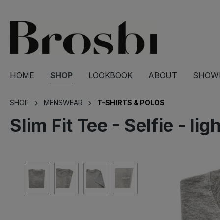
springen
Zur Hauptnavigation springen
HOME
SHOP
LOOKBOOK
ABOUT
SHOW
SHOP
MENSWEAR
T-SHIRTS & POLOS
Slim Fit Tee - Selfie - li
Bildergalerie überspringen