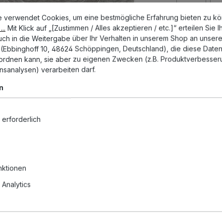
stellungen
erwendet Cookies, um eine bestmögliche Erfahrung bieten zu könn
S
e verwendet Cookies, um eine bestmögliche Erfahrung bieten zu k
..
Mit Klick auf „[Zustimmen / Alles akzeptieren / etc.]“ erteilen Sie I
Produkt
auch in die Weitergabe über Ihr Verhalten in unserem Shop an unsere
Ebbinghoff 10, 48624 Schöppingen, Deutschland), die diese Daten 
uordnen kann, sie aber zu eigenen Zwecken (z.B. Produktverbesser
Zum Merkze
nsanalysen) verarbeiten darf.
Artikelnumm
n
 erforderlich
nktionen
Analytics