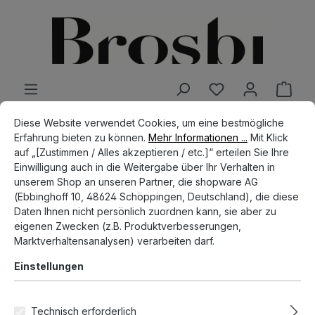
alt springen
Cookie-Voreinstellungen
Diese Website verwendet Cookies, um eine bestmögliche Erfahrun
Diese Website verwendet Cookies, um eine bestmögliche
SHOP
MENSWEAR
T-SHIRTS & POLOS
Erfahrung bieten zu können.
Mehr Informationen ...
Mit Klick
auf „[Zustimmen / Alles akzeptieren / etc.]“ erteilen Sie Ihre
Regular Tee - Pinata - black
Einwilligung auch in die Weitergabe über Ihr Verhalten in
unserem Shop an unseren Partner, die shopware AG
(Ebbinghoff 10, 48624 Schöppingen, Deutschland), die diese
Daten Ihnen nicht persönlich zuordnen kann, sie aber zu
Bildergalerie überspringen
eigenen Zwecken (z.B. Produktverbesserungen,
Marktverhaltensanalysen) verarbeiten darf.
Einstellungen
Technisch erforderlich