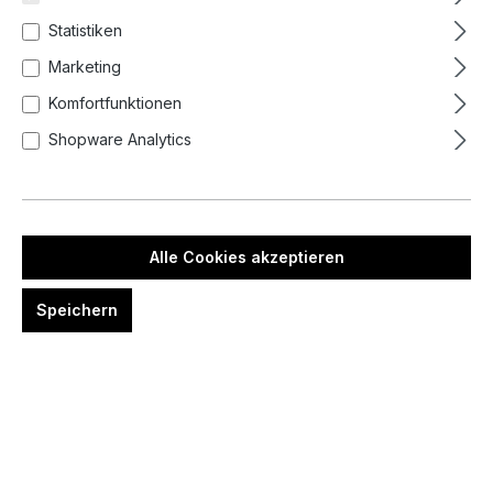
Statistiken
Marketing
Komfortfunktionen
Shopware Analytics
%
29,50 €*
59,00 €*
(50% gespart)
Preise inkl. MwSt. zzgl. Versandkosten
Alle Cookies akzeptieren
auswählen
Size
Speichern
L
M
XL
(Diese Option ist zurzeit nicht verfügbar.)
Produkt Anzahl: Gib den gewünschten We
In den Warenkorb
Zum Merkzettel hinzufügen
Artikelnummer:
1066003-9900.1